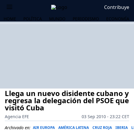
Contribuye
HOME
POLÍTICA
MUNDO
PERIODISMO
ECONOMÍA
Llega un nuevo disidente cubano y
regresa la delegación del PSOE que
visitó Cuba
Agencia EFE
03 Sep 2010 - 23:22 CET
OS
Archivado en:
AIR EUROPA
AMÉRICA LATINA
CRUZ ROJA
IBERIA
L