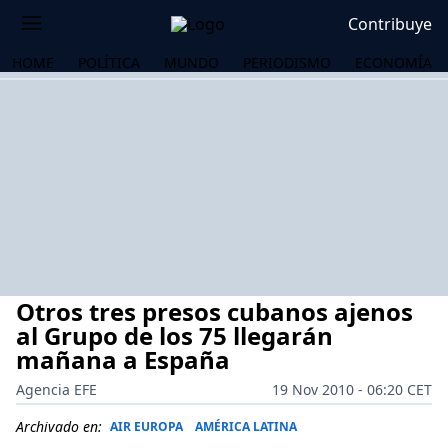
Contribuye
HOME
POLÍTICA
MUNDO
PERIODISMO
ECONOMÍA
Otros tres presos cubanos ajenos
al Grupo de los 75 llegarán
mañana a España
Agencia EFE
19 Nov 2010 - 06:20 CET
OS
Archivado en:
AIR EUROPA
AMÉRICA LATINA