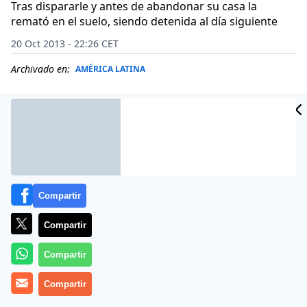
Tras dispararle y antes de abandonar su casa la
remató en el suelo, siendo detenida al día siguiente
20 Oct 2013 - 22:26 CET
Archivado en:
AMÉRICA LATINA
Compartir
Compartir
Compartir
Liliana Inés Bargas, de 62 años, fue detenida en la
Compartir
madrugada de ese domingo 20 de octubre en 2013