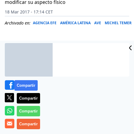
modificar su aspecto físico
18 Mar 2017 - 17:14 CET
Archivado en:
AGENCIA EFE
AMÉRICA LATINA
AVE
MICHEL TEMER
Compartir
Compartir
Compartir
Cambiar la fecha de vencimiento, «maquillar» su
aspecto o usar químicos para disimular su mal olor.
Compartir