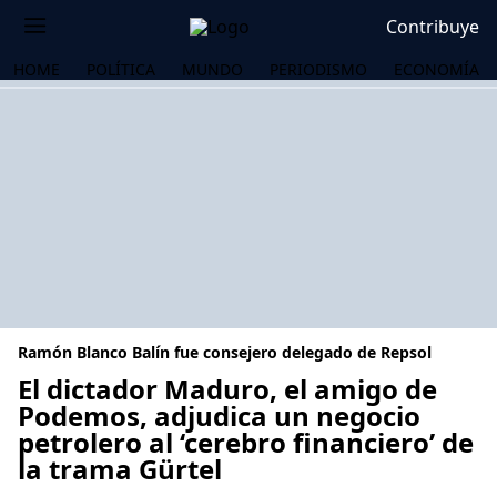
Contribuye
HOME
POLÍTICA
MUNDO
PERIODISMO
ECONOMÍA
Ramón Blanco Balín fue consejero delegado de Repsol
El dictador Maduro, el amigo de
Podemos, adjudica un negocio
petrolero al ‘cerebro financiero’ de
OS
la trama Gürtel