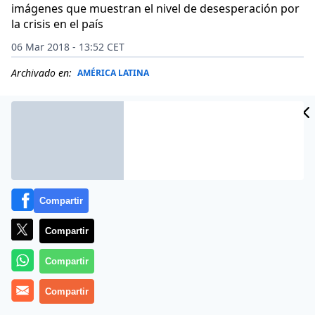
imágenes que muestran el nivel de desesperación por
la crisis en el país
06 Mar 2018 - 13:52 CET
Archivado en:
AMÉRICA LATINA
Compartir
Compartir
Compartir
Compartir
La crisis económica y social en
Venezuela
avanza sin
límites a la vista. La situación ha llegado a un punto tan