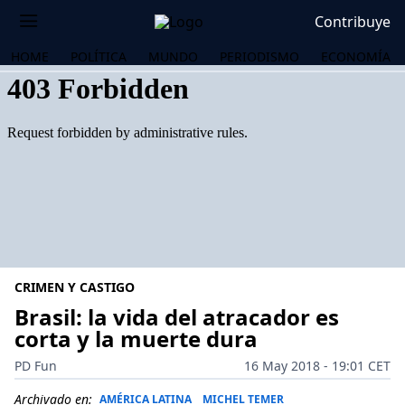
Contribuye
HOME
POLÍTICA
MUNDO
PERIODISMO
ECONOMÍA
CRIMEN Y CASTIGO
Brasil: la vida del atracador es
corta y la muerte dura
OS
PD Fun
16 May 2018 - 19:01 CET
Archivado en:
AMÉRICA LATINA
MICHEL TEMER