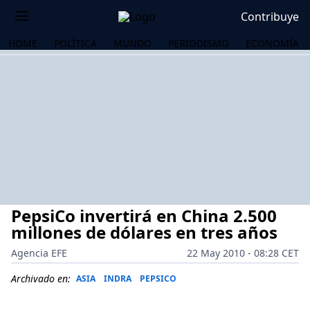
Contribuye
HOME
POLÍTICA
MUNDO
PERIODISMO
ECONOMÍA
PepsiCo invertirá en China 2.500
millones de dólares en tres años
Agencia EFE
22 May 2010 - 08:28 CET
OS
Archivado en:
ASIA
INDRA
PEPSICO