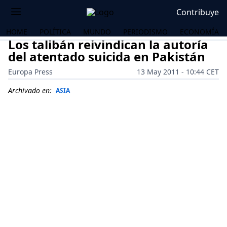
Contribuye
HOME
POLÍTICA
MUNDO
PERIODISMO
ECONOMÍA
Los talibán reivindican la autoría
del atentado suicida en Pakistán
Europa Press
13 May 2011 - 10:44 CET
Archivado en:
ASIA
OS