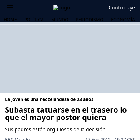
Contribuye
HOME
POLÍTICA
MUNDO
PERIODISMO
ECONOMÍA
La joven es una neozelandesa de 23 años
Subasta tatuarse en el trasero lo
que el mayor postor quiera
OS
Sus padres están orgullosos de la decisión
BBC Mundo
17 Ene 2012 - 19:37 CET