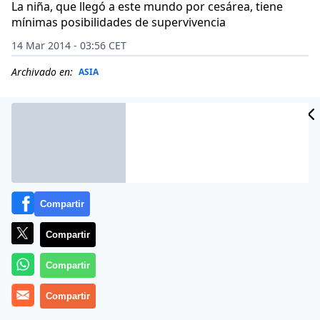
La niña, que llegó a este mundo por cesárea, tiene
mínimas posibilidades de supervivencia
14 Mar 2014 - 03:56 CET
Archivado en:
ASIA
Compartir
Compartir
Compartir
Urmila Sharma, de 28 años, ha dado a luz a gemelos
Compartir
siameses con dos cabezas, dos cuellos y dos espinas