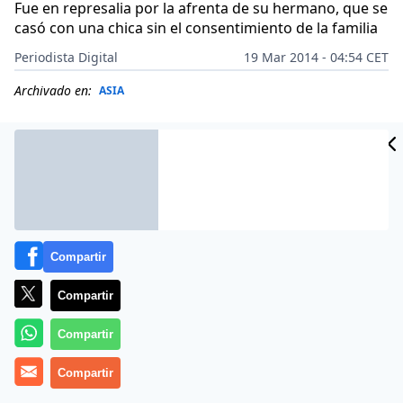
Fue en represalia por la afrenta de su hermano, que se
casó con una chica sin el consentimiento de la familia
Periodista Digital
19 Mar 2014 - 04:54 CET
Archivado en:
ASIA
Compartir
Compartir
Compartir
Una joven de una aldea paquistaní fue raptada,
Compartir
desposada dos veces y luego violada en grupo en