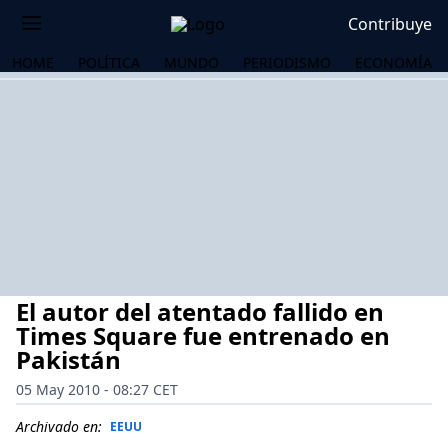
Contribuye
HOME
POLÍTICA
MUNDO
PERIODISMO
ECONOMÍA
El autor del atentado fallido en
Times Square fue entrenado en
Pakistán
05 May 2010 - 08:27 CET
OS
Archivado en:
EEUU