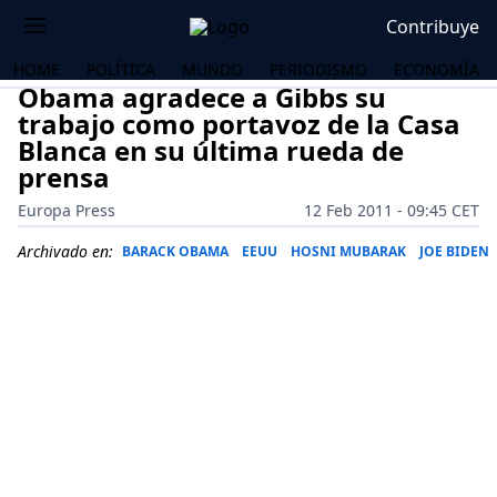
Contribuye
HOME
POLÍTICA
MUNDO
PERIODISMO
ECONOMÍA
Obama agradece a Gibbs su
trabajo como portavoz de la Casa
Blanca en su última rueda de
prensa
Europa Press
12 Feb 2011 - 09:45 CET
Archivado en:
BARACK OBAMA
EEUU
HOSNI MUBARAK
JOE BIDEN
OS