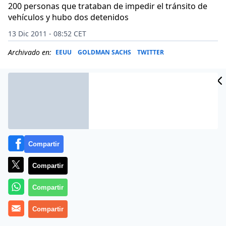
200 personas que trataban de impedir el tránsito de
vehículos y hubo dos detenidos
13 Dic 2011 - 08:52 CET
Archivado en:
EEUU
GOLDMAN SACHS
TWITTER
Compartir
Compartir
Compartir
Compartir
Grupos organizados de manifestantes realizaron este
lunes una acción coordinada para intentar interrumpir