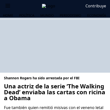
Contribuye
HOME
POLÍTICA
MUNDO
PERIODISMO
ECONOMÍA
Shannon Rogers ha sido arrestada por el FBI
Una actriz de la serie ‘The Walking
Dead’ enviaba las cartas con ricina
a Obama
OS
Fue también quien remitió misivas con el veneno letal