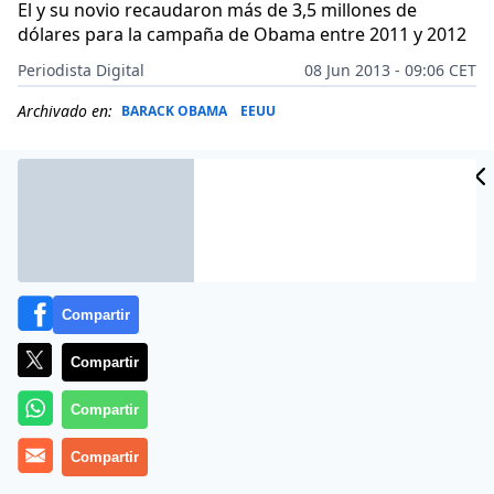
El y su novio recaudaron más de 3,5 millones de
dólares para la campaña de Obama entre 2011 y 2012
Periodista Digital
08 Jun 2013 - 09:06 CET
Archivado en:
BARACK OBAMA
EEUU
Compartir
Compartir
Compartir
Barack Obama ha elegido para sustituir a Alan D.
Compartir
Solomont como embajador de Estados Unidos en