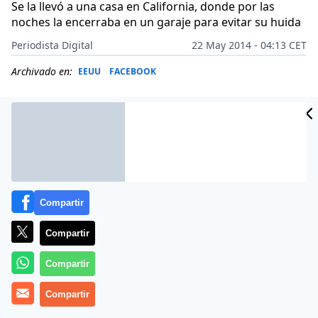
Se la llevó a una casa en California, donde por las
noches la encerraba en un garaje para evitar su huida
Periodista Digital
22 May 2014 - 04:13 CET
Archivado en:
EEUU
FACEBOOK
Compartir
Compartir
Compartir
Estupor en California al conocerse que una joven de 25
Compartir
años ha sido encontrada con vida por la Policía