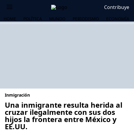
Contribuye
HOME
POLÍTICA
MUNDO
PERIODISMO
ECONOMÍA
Inmigración
Una inmigrante resulta herida al
cruzar ilegalmente con sus dos
hijos la frontera entre México y
OS
EE.UU.