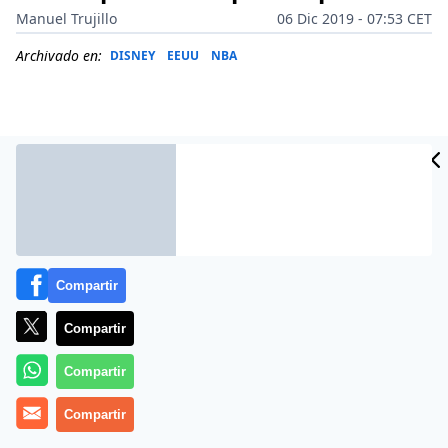
Manuel Trujillo
06 Dic 2019 - 07:53 CET
Archivado en:
DISNEY
EEUU
NBA
Compartir
Compartir
Más información
Compartir
Compartir