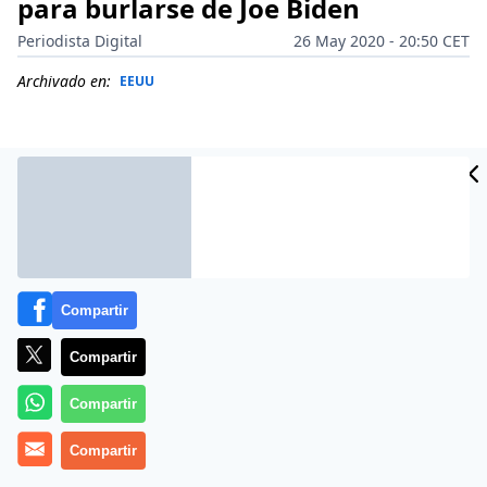
para burlarse de Joe Biden
Periodista Digital
26 May 2020 - 20:50 CET
Archivado en:
EEUU
Compartir
Compartir
Compartir
Donald Trump, que no para, metió un buen meneo a
las redes este 26 de mayo de 2020, al publicar un video
Compartir
burlándose de la campaña de Joe Biden y su eterna