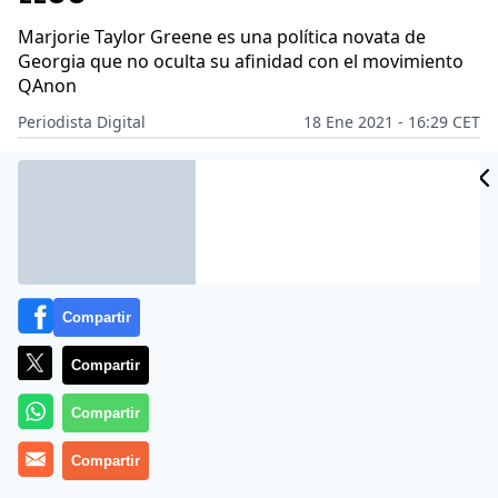
Marjorie Taylor Greene es una política novata de
Georgia que no oculta su afinidad con el movimiento
QAnon
Periodista Digital
18 Ene 2021 - 16:29 CET
Archivado en:
EEUU
HERRAMIENTAS
INTERNET
MUNDO
TECNOL
Compartir
Compartir
Compartir
Compartir