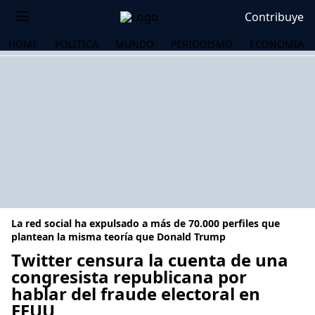
Contribuye
HOME
POLÍTICA
MUNDO
PERIODISMO
ECONOMÍA
La red social ha expulsado a más de 70.000 perfiles que
plantean la misma teoría que Donald Trump
Twitter censura la cuenta de una
congresista republicana por
OS
hablar del fraude electoral en
EEUU