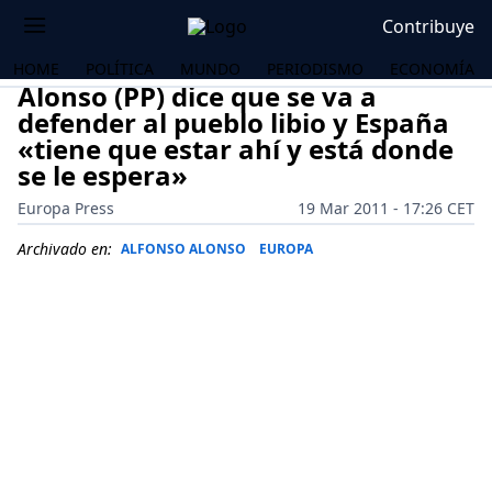
Contribuye
HOME
POLÍTICA
MUNDO
PERIODISMO
ECONOMÍA
Alonso (PP) dice que se va a
defender al pueblo libio y España
«tiene que estar ahí y está donde
se le espera»
Europa Press
19 Mar 2011 - 17:26 CET
Archivado en:
ALFONSO ALONSO
EUROPA
OS