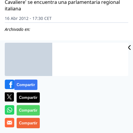
Cavaliere' se encuentra una parlamentaria regional
italiana
16 Abr 2012 - 17:30 CET
Archivado en:
Compartir
Compartir
Compartir
La modelo marroquí Imane Fadil, una de las
Compartir
participantes en las fiestas de Silvio Berlusconi, ha