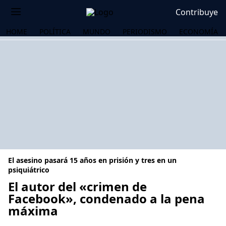
Contribuye
HOME
POLÍTICA
MUNDO
PERIODISMO
ECONOMÍA
El asesino pasará 15 años en prisión y tres en un
psiquiátrico
El autor del «crimen de
Facebook», condenado a la pena
OS
máxima