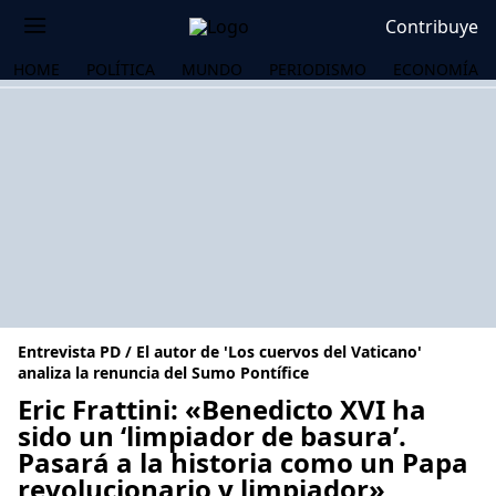
Contribuye
HOME
POLÍTICA
MUNDO
PERIODISMO
ECONOMÍA
Entrevista PD / El autor de 'Los cuervos del Vaticano'
analiza la renuncia del Sumo Pontífice
Eric Frattini: «Benedicto XVI ha
sido un ‘limpiador de basura’.
OS
Pasará a la historia como un Papa
revolucionario y limpiador»