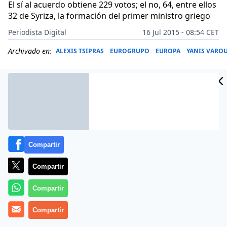
El sí al acuerdo obtiene 229 votos; el no, 64, entre ellos
32 de Syriza, la formación del primer ministro griego
Periodista Digital
16 Jul 2015 - 08:54 CET
Archivado en:
ALEXIS TSIPRAS
EUROGRUPO
EUROPA
YANIS VARO
Compartir
Compartir
Compartir
Son los suyos, los que confiaban ciegamente en él y
Compartir
votaron a Syriza convencidos de que todo iban a aser