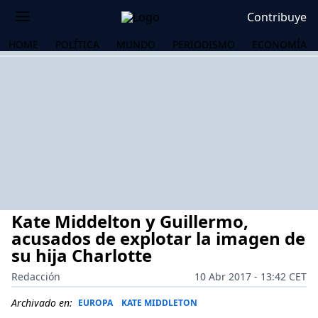
Contribuye
HOME
POLÍTICA
MUNDO
PERIODISMO
ECONOMÍA
Kate Middelton y Guillermo,
acusados de explotar la imagen de
su hija Charlotte
Redacción
10 Abr 2017 - 13:42 CET
OS
Archivado en:
EUROPA
KATE MIDDLETON