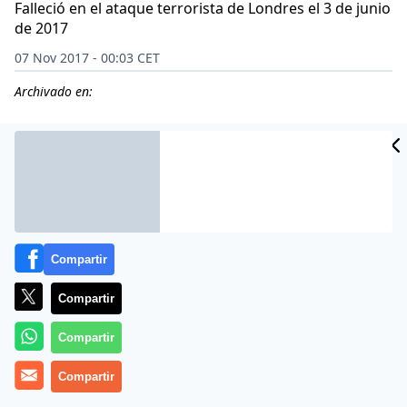
Falleció en el ataque terrorista de Londres el 3 de junio
de 2017
07 Nov 2017 - 00:03 CET
Archivado en:
Compartir
Compartir
Compartir
La Policía británica otorgará al español Ignacio
Compartir
Echeverría, fallecido en el ataque terrorista de Londres