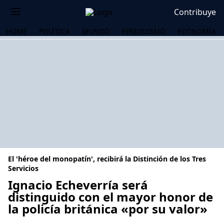
Contribuye
HOME
POLÍTICA
MUNDO
PERIODISMO
ECONOMÍA
El 'héroe del monopatín', recibirá la Distinción de los Tres
Servicios
Ignacio Echeverría será
distinguido con el mayor honor de
OS
la policía británica «por su valor»