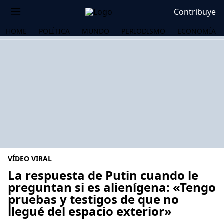
Contribuye
HOME
POLÍTICA
MUNDO
PERIODISMO
ECONOMÍA
VÍDEO VIRAL
La respuesta de Putin cuando le
preguntan si es alienígena: «Tengo
pruebas y testigos de que no
OS
llegué del espacio exterior»