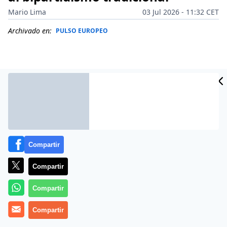
Mario Lima
03 Jul 2026 - 11:32 CET
Archivado en:
PULSO EUROPEO
Compartir
Compartir
Compartir
En el ecuador de la legislatura en el continente, las
proyecciones de
Europe Elects
para el
Parlamento
Compartir
Europeo
muestran un cambio profundo en el mapa