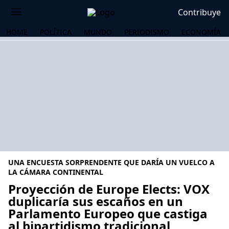
Contribuye
HOME
POLÍTICA
MUNDO
PERIODISMO
ECONOMÍA
UNA ENCUESTA SORPRENDENTE QUE DARÍA UN VUELCO A
LA CÁMARA CONTINENTAL
Proyección de Europe Elects: VOX
duplicaría sus escaños en un
OS
Parlamento Europeo que castiga
al bipartidismo tradicional