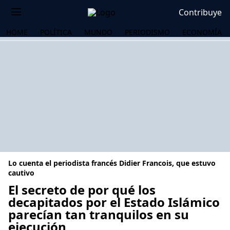
Contribuye
HOME
POLÍTICA
MUNDO
PERIODISMO
ECONOMÍA
Lo cuenta el periodista francés Didier Francois, que estuvo
cautivo
El secreto de por qué los
decapitados por el Estado Islámico
OS
parecían tan tranquilos en su
ejecución