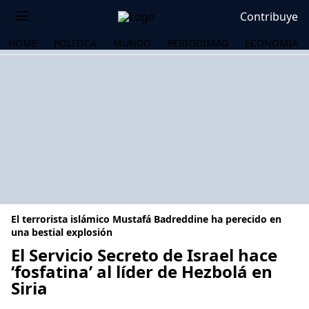
Contribuye
HOME
POLÍTICA
MUNDO
PERIODISMO
ECONOMÍA
El terrorista islámico Mustafá Badreddine ha perecido en
una bestial explosión
El Servicio Secreto de Israel hace
‘fosfatina’ al líder de Hezbolá en
OS
Siria