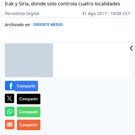
Irak y Siria, donde solo controla cuatro localidades
Periodista Digital
31 Ago 2017 - 18:08 CET
Archivado en:
ORIENTE MEDIO
Compartir
Compartir
Compartir
Las tropas iraquíes, apoyadas por una coalición
Compartir
internacional liderada por Estados Unidos, anunció
este 31 de agosto de 2017 la recuperación de la ciudad