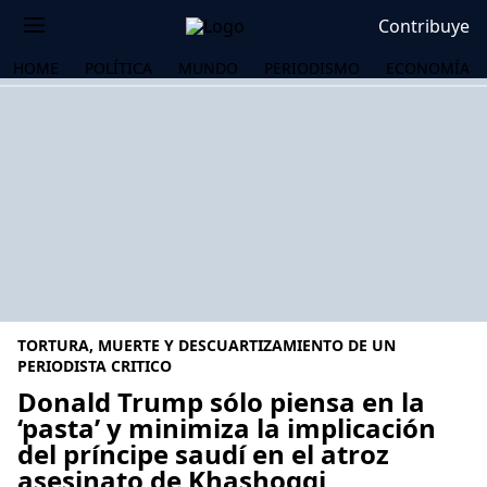
Contribuye
HOME
POLÍTICA
MUNDO
PERIODISMO
ECONOMÍA
TORTURA, MUERTE Y DESCUARTIZAMIENTO DE UN
PERIODISTA CRITICO
Donald Trump sólo piensa en la
‘pasta’ y minimiza la implicación
OS
del príncipe saudí en el atroz
asesinato de Khashoggi