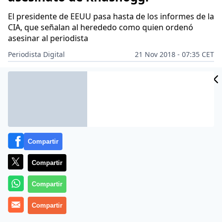
El presidente de EEUU pasa hasta de los informes de la
CIA, que señalan al herededo como quien ordenó
asesinar al periodista
Periodista Digital
21 Nov 2018 - 07:35 CET
Archivado en:
AUDI
CIA
DONALD TRUMP
ORIENTE MEDIO
PEDRO
Compartir
Compartir
Compartir
Compartir