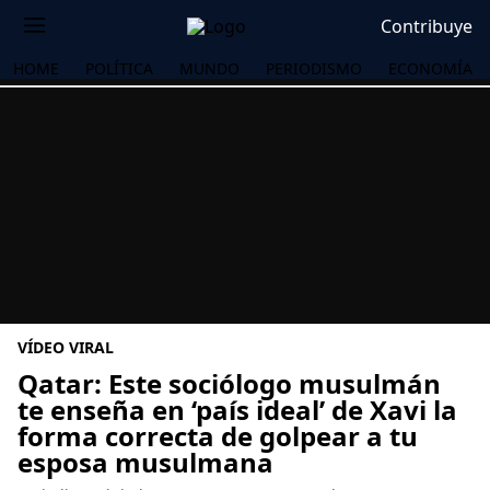
Contribuye
HOME
POLÍTICA
MUNDO
PERIODISMO
ECONOMÍA
VÍDEO VIRAL
Qatar: Este sociólogo musulmán
te enseña en ‘país ideal’ de Xavi la
forma correcta de golpear a tu
OS
esposa musulmana