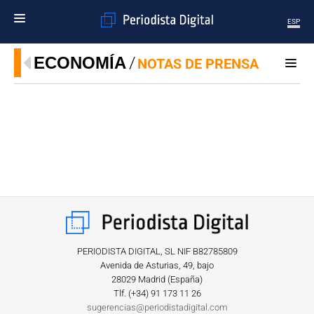
ESP
MENÚ
ECONOMÍA
NOTAS DE PRENSA
SECCIONES
POLÍTICA
MUNDO
PERIODISMO
ECONOMÍA
DEPORTES
CIENCIA
TECNOLOGÍA
CULTURA
TELEVISIÓN
PERIODISTA DIGITAL, SL NIF B82785809
GENTE
Avenida de Asturias, 49, bajo
28029 Madrid (España)
MAGAZINE
Tlf. (+34) ‎91 173 11 26
sugerencias@periodistadigital.com
OTRAS WEBS