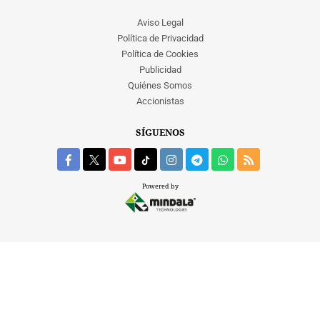
CRIMEN Y CASTIGO
Aviso Legal
Política de Privacidad
MOTOR
Política de Cookies
RELIGION
Publicidad
TRAVELLERS
Quiénes Somos
EXPERTOS
Accionistas
GASTRONOMÍA
SALUD
SÍGUENOS
ESCAPARATE
24X7
LA RETAGUARDIA
Powered by
LA BURBUJA
DIRECTORIOS
LO ÚLTIMO
BLOGS
VÍDEOS
TEMAS