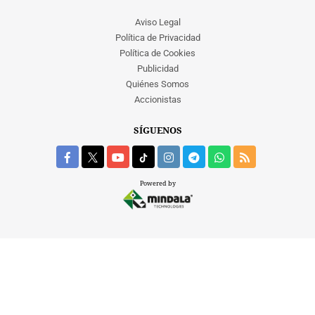
CRIMEN Y CASTIGO
Aviso Legal
Política de Privacidad
MOTOR
Política de Cookies
RELIGION
Publicidad
TRAVELLERS
Quiénes Somos
EXPERTOS
Accionistas
GASTRONOMÍA
SALUD
SÍGUENOS
ESCAPARATE
24X7
LA RETAGUARDIA
Powered by
LA BURBUJA
DIRECTORIOS
LO ÚLTIMO
BLOGS
VÍDEOS
TEMAS