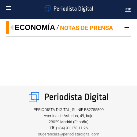
ESP
MENÚ
ECONOMÍA
NOTAS DE PRENSA
SECCIONES
POLÍTICA
MUNDO
PERIODISMO
ECONOMÍA
DEPORTES
CIENCIA
TECNOLOGÍA
CULTURA
TELEVISIÓN
PERIODISTA DIGITAL, SL NIF B82785809
GENTE
Avenida de Asturias, 49, bajo
28029 Madrid (España)
MAGAZINE
Tlf. (+34) ‎91 173 11 26
sugerencias@periodistadigital.com
OTRAS WEBS