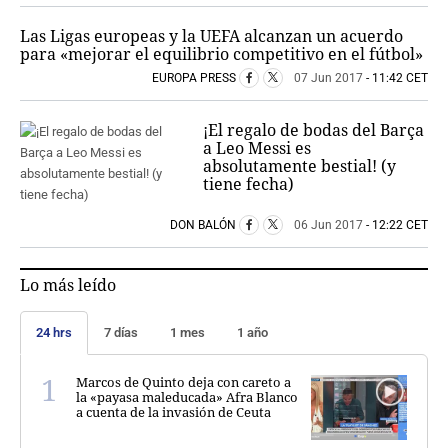
Las Ligas europeas y la UEFA alcanzan un acuerdo
para «mejorar el equilibrio competitivo en el fútbol»
EUROPA PRESS
07 Jun 2017
- 11:42 CET
¡El regalo de bodas del Barça
a Leo Messi es
absolutamente bestial! (y
tiene fecha)
DON BALÓN
06 Jun 2017
- 12:22 CET
Lo más leído
24 hrs
7 días
1 mes
1 año
Marcos de Quinto deja con careto a
la «payasa maleducada» Afra Blanco
a cuenta de la invasión de Ceuta