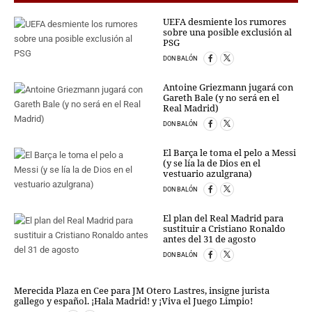
CRIMEN Y CASTIGO
UEFA desmiente los rumores
sobre una posible exclusión al
MOTOR
PSG
RELIGION
DON BALÓN
TRAVELLERS
Antoine Griezmann jugará con
EXPERTOS
Gareth Bale (y no será en el
Real Madrid)
GASTRONOMÍA
SALUD
DON BALÓN
ESCAPARATE
El Barça le toma el pelo a Messi
24X7
(y se lía la de Dios en el
vestuario azulgrana)
LA RETAGUARDIA
DON BALÓN
LA BURBUJA
El plan del Real Madrid para
DIRECTORIOS
sustituir a Cristiano Ronaldo
antes del 31 de agosto
LO ÚLTIMO
DON BALÓN
BLOGS
VÍDEOS
Merecida Plaza en Cee para JM Otero Lastres, insigne jurista
TEMAS
gallego y español. ¡Hala Madrid! y ¡Viva el Juego Limpio!