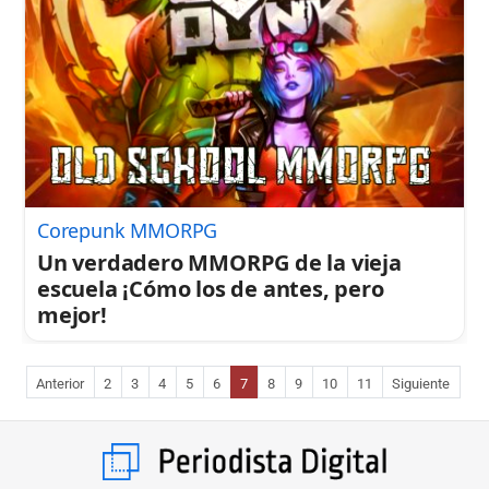
Corepunk MMORPG
Un verdadero MMORPG de la vieja
escuela ¡Cómo los de antes, pero
mejor!
Anterior
2
3
4
5
6
7
8
9
10
11
Siguiente