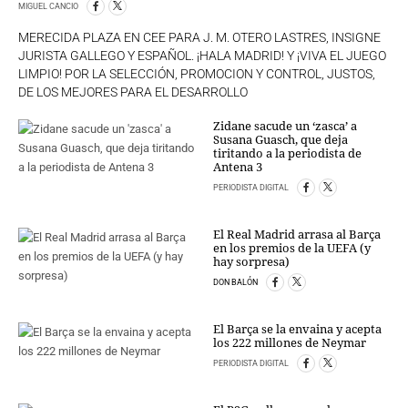
PERSONAJES
MIGUEL CANCIO
ORGANISMOS
MERECIDA PLAZA EN CEE PARA J. M. OTERO LASTRES, INSIGNE
LUGARES
JURISTA GALLEGO Y ESPAÑOL. ¡HALA MADRID! Y ¡VIVA EL JUEGO
LIMPIO! POR LA SELECCIÓN, PROMOCION Y CONTROL, JUSTOS,
AUTORES
DE LOS MEJORES PARA EL DESARROLLO
HEMEROTECA
Zidane sacude un ‘zasca’ a
SERVICIOS
Susana Guasch, que deja
tiritando a la periodista de
Antena 3
OFERTAS
PERIODISTA DIGITAL
CLUB PD
ENLACES
El Real Madrid arrasa al Barça
MEDIOS
en los premios de la UEFA (y
MÁS SERVICIOS
hay sorpresa)
DON BALÓN
EDICIONES
El Barça se la envaina y acepta
AMÉRICA
los 222 millones de Neymar
ESPAÑA
PERIODISTA DIGITAL