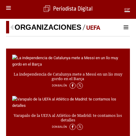
ESP
MENÚ
ORGANIZACIONES
UEFA
SECCIONES
POLÍTICA
MUNDO
PERIODISMO
ECONOMÍA
La independencia de Catalunya mete a Messi en un lío muy
DEPORTES
gordo en el Barça
CIENCIA
DON BALÓN
TECNOLOGÍA
CULTURA
TELEVISIÓN
GENTE
Varapalo de la UEFA al Atlético de Madrid: te contamos los
detalles
MAGAZINE
DON BALÓN
OTRAS WEBS