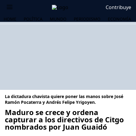
Contribuye
HOME
POLÍTICA
MUNDO
PERIODISMO
ECONOMÍA
La dictadura chavista quiere poner las manos sobre José
Ramón Pocaterra y Andrés Felipe Yrigoyen.
Maduro se crece y ordena
capturar a los directivos de Citgo
OS
nombrados por Juan Guaidó