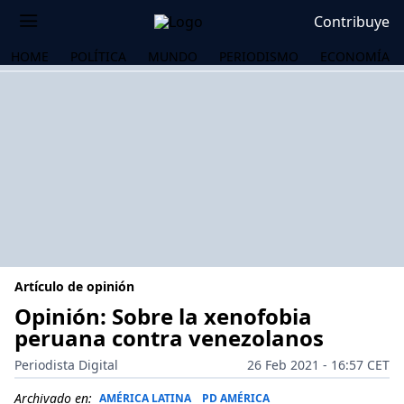
Contribuye
HOME
POLÍTICA
MUNDO
PERIODISMO
ECONOMÍA
Artículo de opinión
Opinión: Sobre la xenofobia
peruana contra venezolanos
OS
Periodista Digital
26 Feb 2021 - 16:57 CET
Archivado en:
AMÉRICA LATINA
PD AMÉRICA