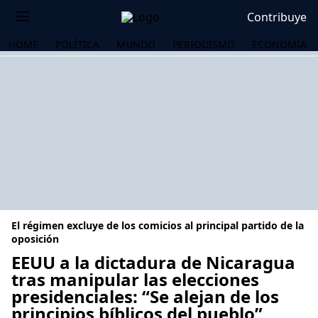
Contribuye
HOME
POLÍTICA
MUNDO
PERIODISMO
ECONOMÍA
El régimen excluye de los comicios al principal partido de la
oposición
EEUU a la dictadura de Nicaragua
tras manipular las elecciones
OS
presidenciales: “Se alejan de los
principios bíblicos del pueblo”