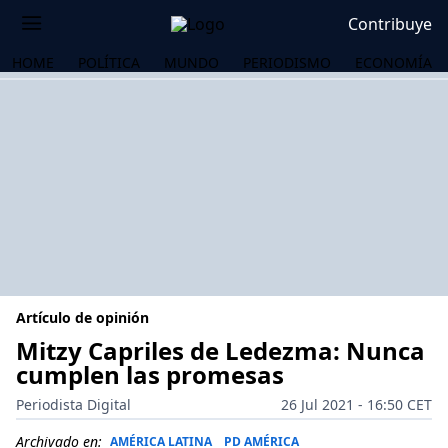
Contribuye
HOME
POLÍTICA
MUNDO
PERIODISMO
ECONOMÍA
Artículo de opinión
Mitzy Capriles de Ledezma: Nunca
cumplen las promesas
OS
Periodista Digital
26 Jul 2021 - 16:50 CET
Archivado en:
AMÉRICA LATINA
PD AMÉRICA