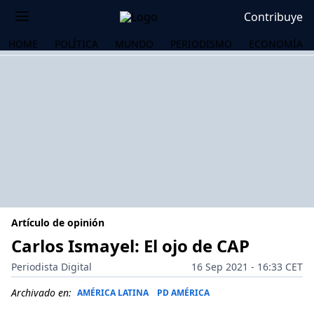
Contribuye
HOME
POLÍTICA
MUNDO
PERIODISMO
ECONOMÍA
Artículo de opinión
Carlos Ismayel: El ojo de CAP
Periodista Digital
16 Sep 2021 - 16:33 CET
OS
Archivado en:
AMÉRICA LATINA
PD AMÉRICA