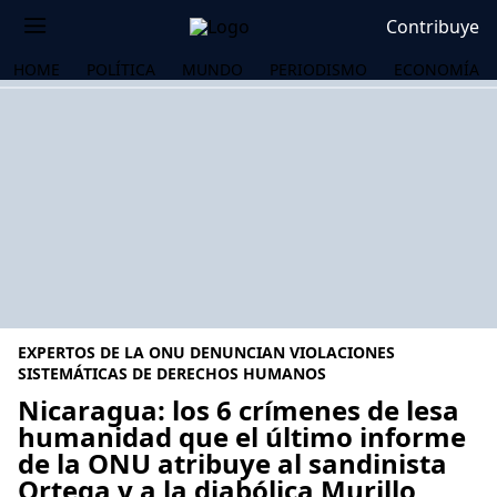
Contribuye
HOME
POLÍTICA
MUNDO
PERIODISMO
ECONOMÍA
EXPERTOS DE LA ONU DENUNCIAN VIOLACIONES
SISTEMÁTICAS DE DERECHOS HUMANOS
Nicaragua: los 6 crímenes de lesa
humanidad que el último informe
OS
de la ONU atribuye al sandinista
Ortega y a la diabólica Murillo