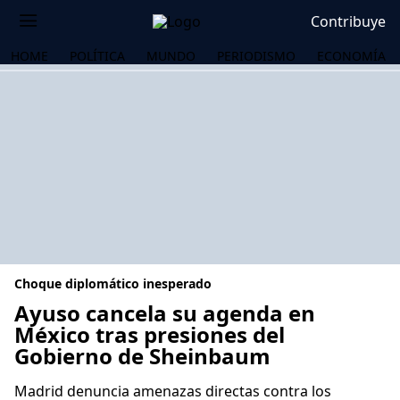
Contribuye
HOME
POLÍTICA
MUNDO
PERIODISMO
ECONOMÍA
Choque diplomático inesperado
Ayuso cancela su agenda en
México tras presiones del
Gobierno de Sheinbaum
OS
Madrid denuncia amenazas directas contra los