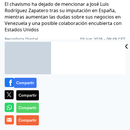
El chavismo ha dejado de mencionar a José Luis
Rodríguez Zapatero tras su imputación en España,
mientras aumentan las dudas sobre sus negocios en
Venezuela y una posible colaboración encubierta con
Estados Unidos
Periodista Digital
03 Jun 2026 - 09:48 CET
Archivado en:
DELCY RODRÍGUEZ
HISPANOAMÉRICA
JOSÉ LUIS RO
Compartir
Compartir
Compartir
Compartir