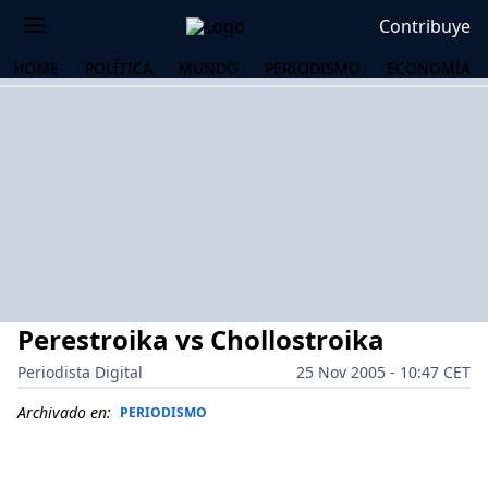
Contribuye
HOME
POLÍTICA
MUNDO
PERIODISMO
ECONOMÍA
Perestroika vs Chollostroika
Periodista Digital
25 Nov 2005 - 10:47 CET
Archivado en:
PERIODISMO
OS