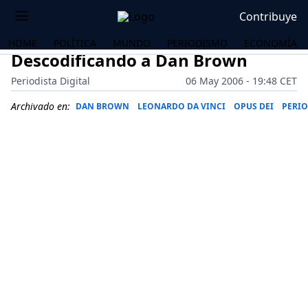
Contribuye
HOME
POLÍTICA
MUNDO
PERIODISMO
ECONOMÍA
Descodificando a Dan Brown
Periodista Digital
06 May 2006 - 19:48 CET
Archivado en:
DAN BROWN
LEONARDO DA VINCI
OPUS DEI
PERI
OS