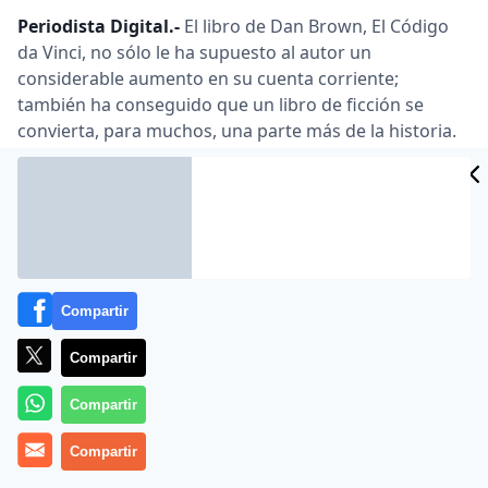
Periodista Digital.-
El libro de Dan Brown, El Código
da Vinci, no sólo le ha supuesto al autor un
considerable aumento en su cuenta corriente;
también ha conseguido que un libro de ficción se
convierta, para muchos, una parte más de la historia.
Javier García
publica en la revista
Época
, un
interesante artículo con las claves que han conseguido
que un libro con bastantes incorrecciones se convierta
en un best-seller.
Si se cumple aquel aforismo que dice que de mala
Compartir
literatura surgen excelentes películas, habrá que
esperar que la versión en cine de El Código Da Vinci
Compartir
sea una obra maestra. Pero incluso este extremo es
harto improbable. “Que la verdad no arruine la
Compartir
taquilla”, se han debido de decir los productores y
mandamases de Sony.
Compartir