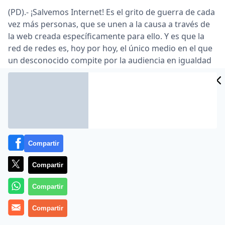
(PD).- ¡Salvemos Internet! Es el grito de guerra de cada
vez más personas, que se unen a la causa a través de
la web creada específicamente
para ello. Y es que la
red de redes es, hoy por hoy, el único medio en el que
un desconocido compite por la audiencia en igualdad
de condiciones que la mayor multinacional. Pero eso
durará poco.
El pasado fin de semana se gritó y argumentó esta
reza sin descanso, durante la celebración de la
III
Conferencia para la Reforma de los Medios
, que
Compartir
convocó en Memphis a más de 3.000 periodistas,
Compartir
aunque con escasa, sino nula, participación española.
Compartir
En ella, peces gordos como el presentador-bandera de
la televisión pública,
Bill Moyers
; el director del Centro
Compartir
para la Democracia Digital en Washington,
Jeff